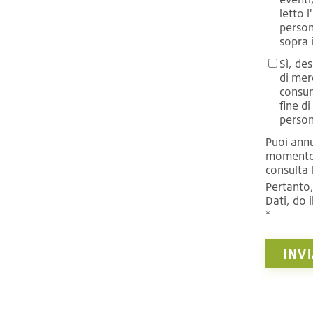
letto l
persona
sopra i
Sì, de
di mer
consum
fine di
person
Puoi annul
momento. 
consulta 
Pertanto,
Dati, do 
*