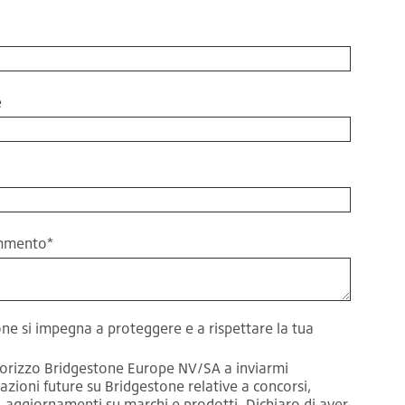
e
ommento
*
ne si impegna a proteggere e a rispettare la tua
torizzo Bridgestone Europe NV/SA a inviarmi
azioni future su Bridgestone relative a concorsi,
, aggiornamenti su marchi e prodotti. Dichiaro di aver