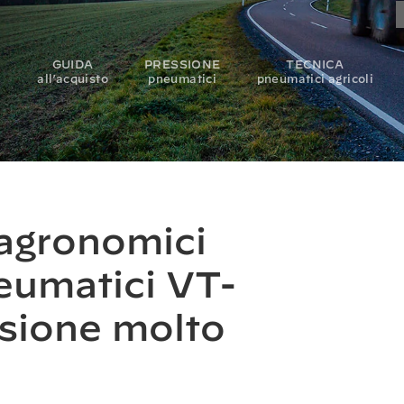
GUIDA
PRESSIONE
TECNICA
i
all’acquisto
pneumatici
pneumatici agricoli
t agronomici
neumatici VT-
sione molto