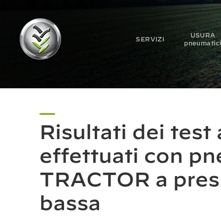
USURA
SERVIZI
pneumatic
Risultati dei tes
effettuati con p
TRACTOR a pres
bassa