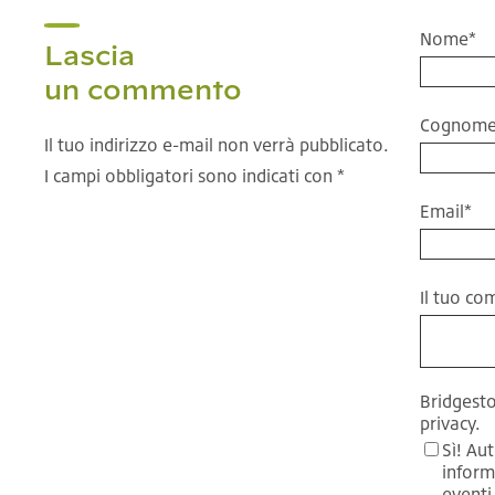
Nome
*
Lascia
un commento
Cognom
Il tuo indirizzo e-mail non verrà pubblicato.
I campi obbligatori sono indicati con *
Email
*
Il tuo c
Bridgesto
privacy.
Sì! Au
inform
eventi